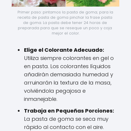
Primer paso: pintamos la pasta de goma; para la 
receta de pasta de goma pinchar la frase pasta 
de goma. La pasta debe tener 24 horas de 
preparada para que se reseque un poco y coja 
mejor el color.
Elige el Colorante Adecuado:
Utiliza siempre colorantes en gel o
en pasta. Los colorantes líquidos
añadirán demasiada humedad y
arruinarán la textura de la masa,
volviéndola pegajosa e
inmanejable.
Trabaja en Pequeñas Porciones:
La pasta de goma se seca muy
rápido al contacto con el aire.