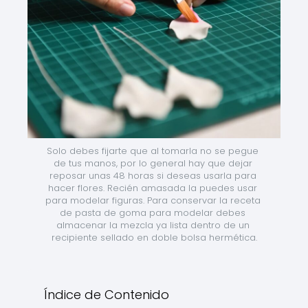
Solo debes fijarte que al tomarla no se pegue 
de tus manos, por lo general hay que dejar 
reposar unas 48 horas si deseas usarla para 
hacer flores. Recién amasada la puedes usar 
para modelar figuras. Para conservar la receta 
de pasta de goma para modelar debes 
almacenar la mezcla ya lista dentro de un 
recipiente sellado en doble bolsa hermética.
Índice de Contenido