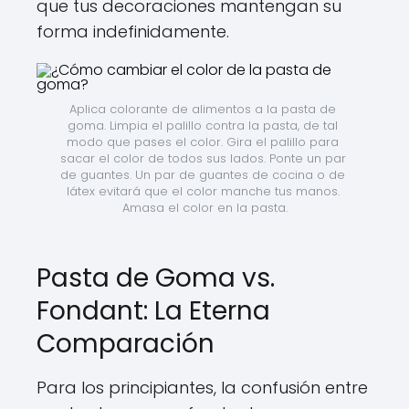
que tus decoraciones mantengan su
forma indefinidamente.
Aplica colorante de alimentos a la pasta de 
goma. Limpia el palillo contra la pasta, de tal 
modo que pases el color. Gira el palillo para 
sacar el color de todos sus lados. Ponte un par 
de guantes. Un par de guantes de cocina o de 
látex evitará que el color manche tus manos. 
Amasa el color en la pasta.
Pasta de Goma vs.
Fondant: La Eterna
Comparación
Para los principiantes, la confusión entre