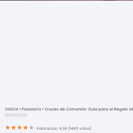
GASDA
Pastelería
Cruces de Comunión: Guía para el Regalo Id
05/07/2025
★
★
★
★
★
Valoración: 4.34 (14411 votos)