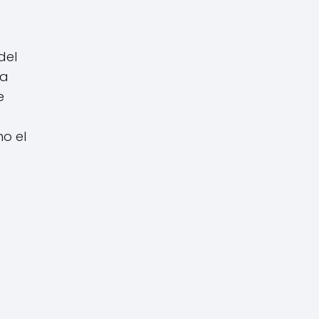
del
na
e
o el