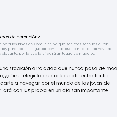
 para los niños de Comunión, ya que son más sencillas e irán 
Hay para todos los gustos, como las que te mostramos hoy. Estos 
 elegante, por lo que le añadirá un toque de madurez.
 una tradición arraigada que nunca pasa de mod
ro, ¿cómo elegir la cruz adecuada entre tanta
darte a navegar por el mundo de las joyas de
llará con luz propia en un día tan importante.