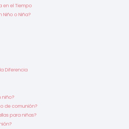
a en el Tiempo
un Niño o Niña?
a Diferencia
n niño?
iño de comunión?
allas para niñas?
nión?