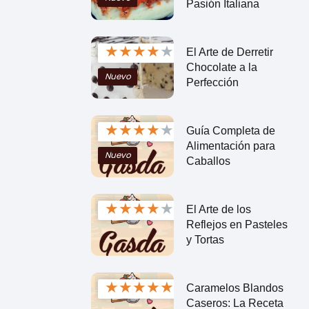
Pasión Italiana
★
★
★
★
★
El Arte de Derretir
Chocolate a la
Nuevo
Perfección
★
★
★
★
★
Guía Completa de
Alimentación para
Nuevo
Caballos
★
★
★
★
★
El Arte de los
Reflejos en Pasteles
y Tortas
★
★
★
★
★
Caramelos Blandos
Caseros: La Receta