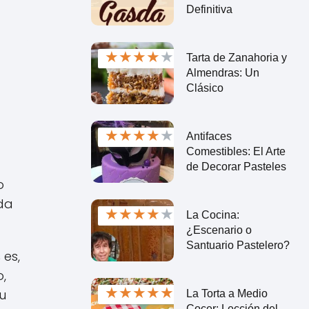
Definitiva
★
★
★
★
★
Tarta de Zanahoria y
Almendras: Un
Clásico
★
★
★
★
★
Antifaces
Comestibles: El Arte
de Decorar Pasteles
o
ada
★
★
★
★
★
La Cocina:
¿Escenario o
Santuario Pastelero?
s
es,
,
★
★
★
★
★
su
La Torta a Medio
Cocer: Lección del