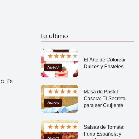
Lo ultimo
★
★
★
★
★
El Arte de Colorear
Dulces y Pasteles
Nuevo
a. Es
★
★
★
★
★
Masa de Pastel
Casera: El Secreto
Nuevo
para ser Crujiente
★
★
★
★
★
Salsas de Tomate:
Furia Española y
Nuevo