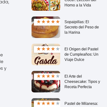
cada,
Horno a la Vida
★
★
★
★
★
Sopaipillas: El
Secreto del Peso de
la Harina
★
★
★
★
★
El Origen del Pastel
te
de Cumpleaños: Un
Viaje Dulce
de
s y
★
★
★
★
★
El Arte del
Cheesecake: Tipos y
Receta Perfecta
★
★
★
★
★
Pastel de Milanesa: