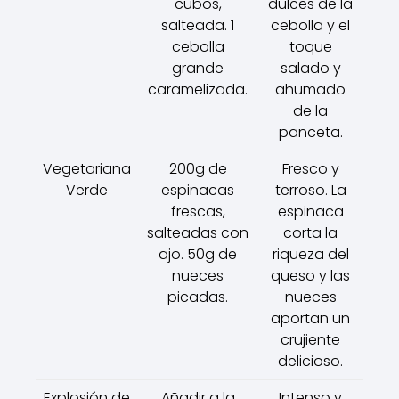
cubos,
dulces de la
salteada. 1
cebolla y el
cebolla
toque
grande
salado y
caramelizada.
ahumado
de la
panceta.
Vegetariana
200g de
Fresco y
Verde
espinacas
terroso. La
frescas,
espinaca
salteadas con
corta la
ajo. 50g de
riqueza del
nueces
queso y las
picadas.
nueces
aportan un
crujiente
delicioso.
Explosión de
Añadir a la
Intenso y