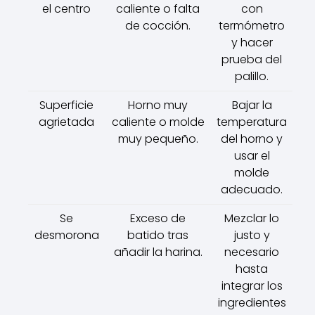
el centro
caliente o falta
con
de cocción.
termómetro
y hacer
prueba del
palillo.
Superficie
Horno muy
Bajar la
agrietada
caliente o molde
temperatura
muy pequeño.
del horno y
usar el
molde
adecuado.
Se
Exceso de
Mezclar lo
desmorona
batido tras
justo y
añadir la harina.
necesario
hasta
integrar los
ingredientes