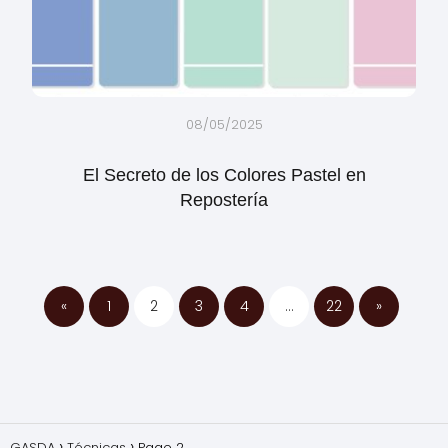
08/05/2025
El Secreto de los Colores Pastel en
Repostería
«
1
2
3
4
…
22
»
GASDA
Técnicas
Page 2