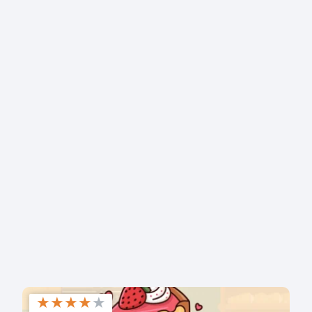
★
★
★
★
★