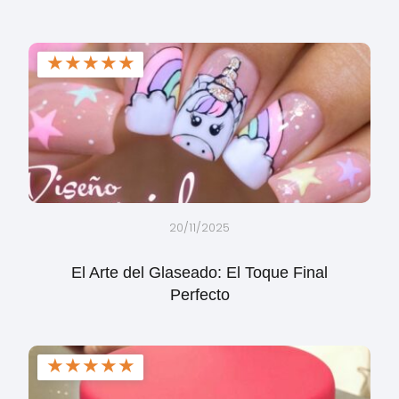
★
★
★
★
★
20/11/2025
El Arte del Glaseado: El Toque Final
Perfecto
★
★
★
★
★