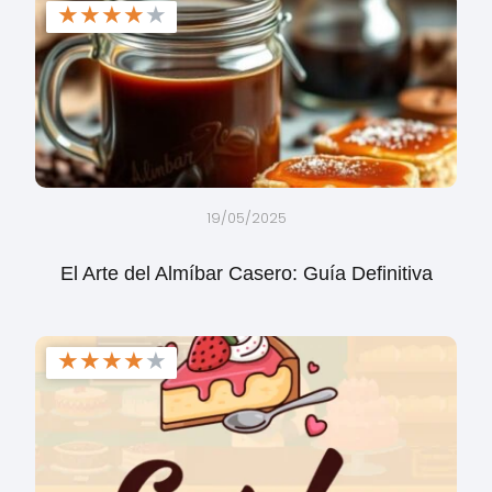
★
★
★
★
★
19/05/2025
El Arte del Almíbar Casero: Guía Definitiva
★
★
★
★
★