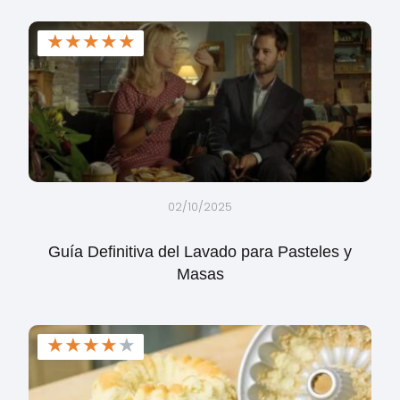
★
★
★
★
★
02/10/2025
Guía Definitiva del Lavado para Pasteles y
Masas
★
★
★
★
★