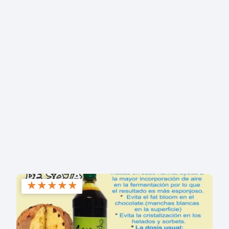
★
★
★
★
★