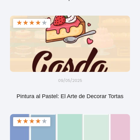
★
★
★
★
★
09/05/2025
Pintura al Pastel: El Arte de Decorar Tortas
★
★
★
★
★