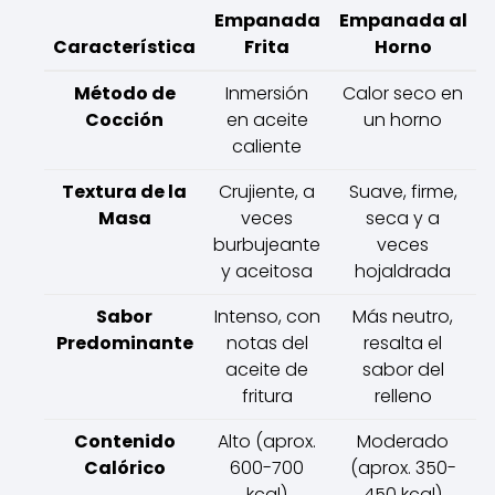
Empanada
Empanada al
Característica
Frita
Horno
Método de
Inmersión
Calor seco en
Cocción
en aceite
un horno
caliente
Textura de la
Crujiente, a
Suave, firme,
Masa
veces
seca y a
burbujeante
veces
y aceitosa
hojaldrada
Sabor
Intenso, con
Más neutro,
Predominante
notas del
resalta el
aceite de
sabor del
fritura
relleno
Contenido
Alto (aprox.
Moderado
Calórico
600-700
(aprox. 350-
kcal)
450 kcal)