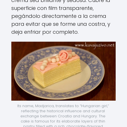
crema sea brillante y sedosa. Cubre la
superficie con film transparente,
pegándolo directamente a la crema
para evitar que se forme una costra, y
deja enfriar por completo.
Its name, Madjarica, translates to “Hungarian girl,” 
reflecting the historical influence and cultural 
exchange between Croatia and Hungary. The 
cake is famous for its elaborate layers of thin 
pastry filled with a rich, chocolate-flavored 