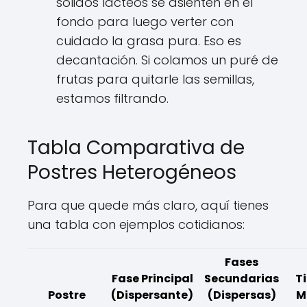
sólidos lácteos se asienten en el
fondo para luego verter con
cuidado la grasa pura. Eso es
decantación. Si colamos un puré de
frutas para quitarle las semillas,
estamos filtrando.
Tabla Comparativa de
Postres Heterogéneos
Para que quede más claro, aquí tienes
una tabla con ejemplos cotidianos:
Fases
Fase Principal
Secundarias
T
Postre
(Dispersante)
(Dispersas)
M