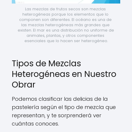
Las mezclas de frutos secos son mezclas 
heterogéneas porque los elementos que lo 
componen son diferentes. El océano es una de 
las mezclas heterogéneas más grandes que 
existen. El mar es una distribución no uniforme de 
animales, plantas, y otros componentes 
esenciales que lo hacen ser heterogéneo.
Tipos de Mezclas
Heterogéneas en Nuestro
Obrar
Podemos clasificar las delicias de la
pastelería según el tipo de mezcla que
representan, y te sorprenderá ver
cuántas conoces.