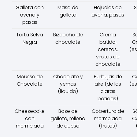
Galleta con
Masa de
Hojuelas de
S
avena y
galleta
avena, pasas
pasas
Torta Selva
Bizcocho de
Crema
Só
Negra
chocolate
batida,
C
cerezas,
(e
virutas de
chocolate
Mousse de
Chocolate y
Burbujas de
C
Chocolate
yemas
aire (de las
(e
(líquido)
claras
batidas)
Cheesecake
Base de
Cobertura de
Só
con
galleta, relleno
mermelada
C
mermelada
de queso
(frutos)