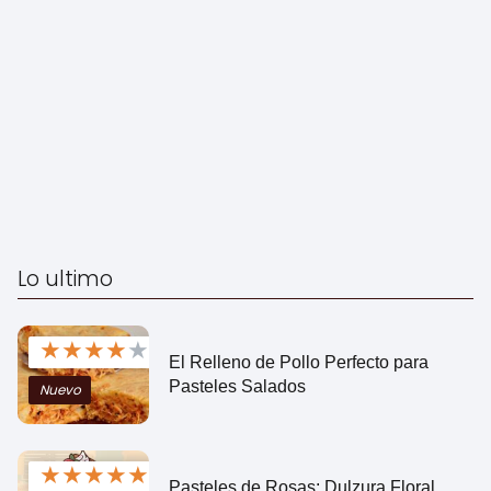
Lo ultimo
★
★
★
★
★
El Relleno de Pollo Perfecto para
Pasteles Salados
Nuevo
★
★
★
★
★
Pasteles de Rosas: Dulzura Floral