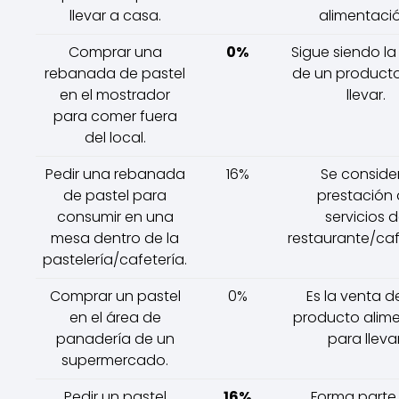
llevar a casa.
alimentació
Comprar una
0%
Sigue siendo la
rebanada de pastel
de un product
en el mostrador
llevar.
para comer fuera
del local.
Pedir una rebanada
16%
Se conside
de pastel para
prestación
consumir en una
servicios 
mesa dentro de la
restaurante/caf
pastelería/cafetería.
Comprar un pastel
0%
Es la venta d
en el área de
producto alime
panadería de un
para llevar
supermercado.
Pedir un pastel
16%
Forma parte 